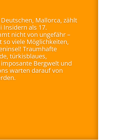
r Deutschen, Mallorca, zählt
 Insidern als 17.
mt nicht von ungefähr –
t so viele Möglichkeiten,
reninsel! Traumhafte
e, türkisblaues,
r, imposante Bergwelt und
tions warten darauf von
erden.