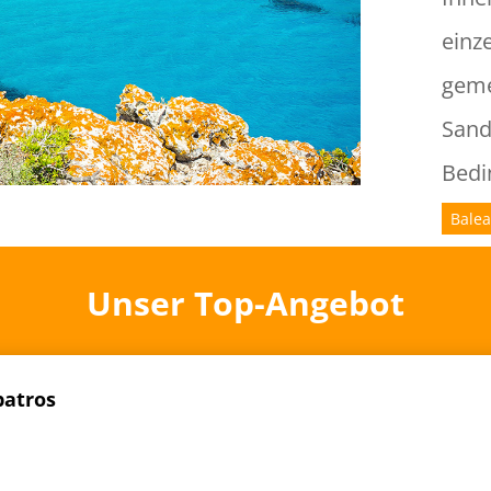
einze
geme
Sand
Bedi
Bale
Unser Top-Angebot
batros