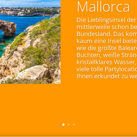
Mallorca
Die Lieblingsinsel de
mittlerweile schon bei
Bundesland. Das kom
kaum eine Insel biete
wie die größte Balea
Buchten, weiße Stränd
kristallklares Wasse
viele tolle Partyloca
Ihnen erkundet zu w