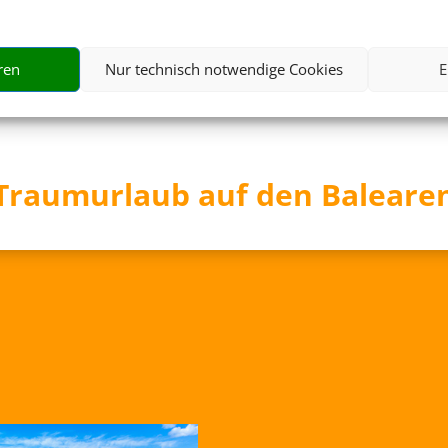
487 €
ab
ren
Nur technisch notwendige Cookies
E
Traumurlaub auf den Baleare