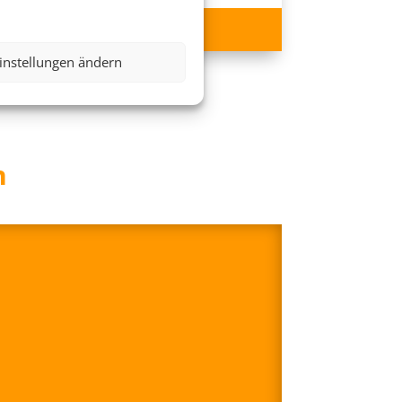
407 €
ab
instellungen ändern
n