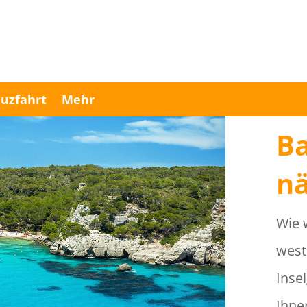
uzfahrt
Mehr
Ba
n
Wie 
west
Inse
Ihne