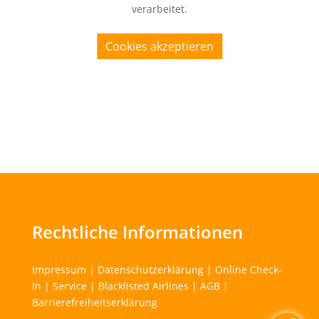
verarbeitet.
Cookies akzeptieren
Rechtliche Informationen
Impressum
|
Datenschutzerklärung
|
Online Check-
In
|
Service
|
Blacklisted Airlines
|
AGB
|
Barrierefreiheitserklärung