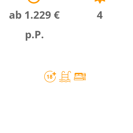
ab 1.229 €
4
p.P.